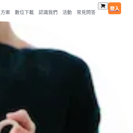
登入
員方案
數位下載
認識我們
活動
常見問答