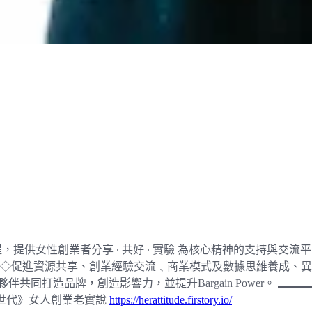
事業發展為前提，提供女性創業者分享 ∙ 共好 ∙ 實驗 為核心精神的支
 ◇促進資源共享、創業經驗交流﹑商業模式及數據思維養成、異
打造品牌，創造影響力，並提升Bargain Power。 ▂▂▂▂▂
女力世代》女人創業老實說
https://herattitude.firstory.io/