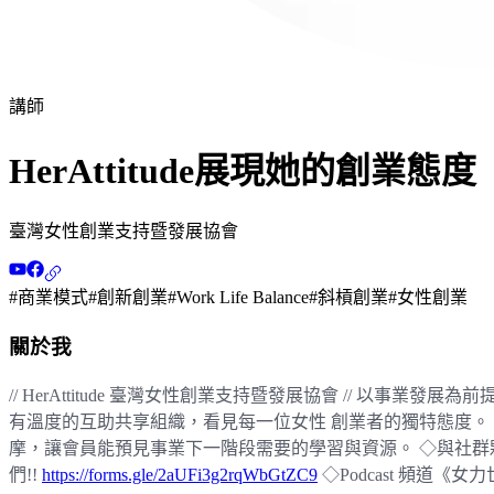
講師
HerAttitude展現她的創業態度
臺灣女性創業支持暨發展協會
#
商業模式
#
創新創業
#
Work Life Balance
#
斜槓創業
#
女性創業
關於我
// HerAttitude 臺灣女性創業支持暨發展協會 // 以
有溫度的互助共享組織，看見每一位女性 創業者的獨特態度。
摩，讓會員能預見事業下一階段需要的學習與資源。 ◇與社群夥伴共同
們!!
https://forms.gle/2aUFi3g2rqWbGtZC9
◇Podcast 頻道《