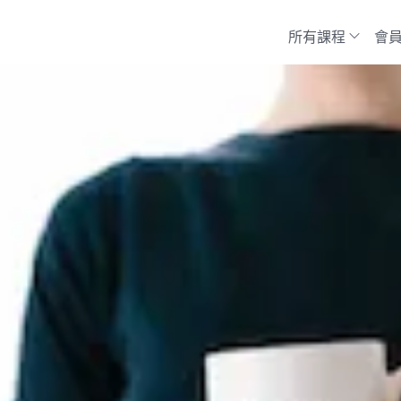
所有課程
會