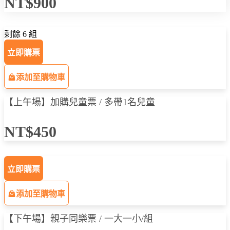
NT$900
錢概念，享受親子共學時光。
與活動，
該兒童為免票入場。
# 如您為一大二小參與活動，請加購兒童票乙張。
# 如您因家有二寶必須攜帶
幼兒園中班以下兒童 隨同
，不獲
剩餘 6 組
得證書及參與桌遊，無須購票。
立即購票
添加至購物車
【上午場】加購兒童票 / 多帶1名兒童
NT$450
立即購票
添加至購物車
【下午場】親子同樂票 / 一大一小/組