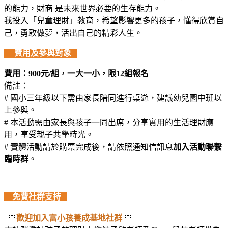
的能力，財商 是未來世界必要的生存能力。
我投入「兒童理財」教育，希望影響更多的孩子，懂得欣賞自
己，勇敢做夢，活出自己的精彩人生。
費用及參與對象
費用：900元/組，一大一小，限12組報名
備註：
# 國小三年級以下需由家長陪同進行桌遊，
建議幼兒園中班以
上參與
。
# 本活動需由
家長與孩子一同出席
，分享實用的生活理財應
用，享受親子共學時光。
# 實體活動請於購票完成後，請依照通知信訊息
加入活動聯繫
臨時群
。
免費社群支持
🧡
歡迎加入富小孩養成基地社群
🧡