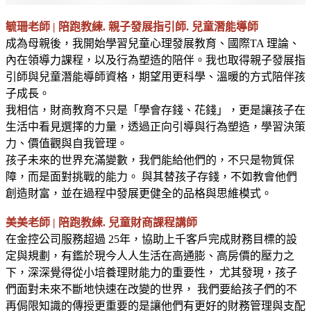
毓珊老師 | 陪跑教練. 親子發展指引師. 兒童潛能導師
成為母親後，我開始學習兒童心理發展教育、國際TA 理論、
內在領導力課程，以及行為塑造的陪伴。我也取得親子發展指
引師與兒童潛能導師資格，期望用更科學、溫暖的方式陪伴孩
子成長。
我相信，財商教育不只是「學會存錢、花錢」，更是讓孩子在
生活中看見選擇的力量，透過正向引導與行為塑造，學習決策
力、價值觀與自我管理。
孩子未來的世界充滿變數，我們能給他們的，不只是物質保
障，而是面對挑戰的能力。 與其替孩子存錢，不如教會他們
創造財富，並在過程中發展更健全的品格與思維模式。
美美
老師 | 陪跑教練. 兒童財商課程講師
在金控公司服務超過 25年，協助上千客戶完成財務目標的設
定與規劃，有鑑於現今人人生活在高通膨、高房價的壓力之
下，深深覺得從小培養理財能力的重要性， 尤其發現，孩子
們面對未來不斷地快速在改變的世界， 我們要給孩子們的不
再侷限知識的傳授更重要的是讓他們有更好的財務管理與支配