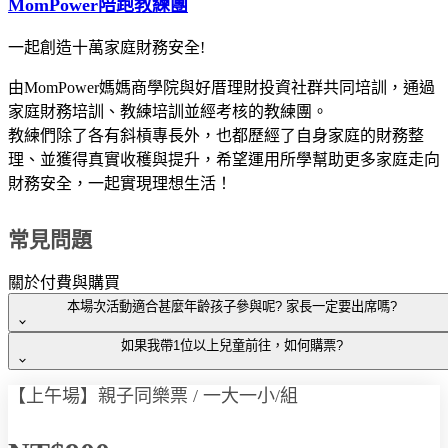
MomPower陪跑教練團
一起創造十萬家庭財務安全!
由MomPower媽媽商學院與好厝理財投資社群共同培訓，通過
家庭財務培訓、教練培訓並經考核的教練團。
教練們除了各有斜槓專長外，也都歷經了自身家庭的財務整
理、並獲得真實收穫與提升，希望運用所學幫助更多家庭走向
財務安全，一起實現理想生活！
常見問題
關於付費與購買
本場次活動適合甚麼年齡孩子參與呢? 家長一定要出席嗎?
如果我帶1位以上兒童前往，如何購票?
# 本活動建議
幼兒園中班以上
參與，往上不限年齡。
# 國小三年級以下需由家長陪同進行桌遊，三年級以上則可與
【上午場】親子同樂票 / 一大一小/組
# [親子同樂] 票券為一大一小費用，如有1位家長帶2位孩童請
家長分別參與，創造討論話題 。
加購1張兒童票。
# 本活動需由家長與孩子一同出席，建立在生活就能運用的用
# 如您因為家有二寶，需有幼兒園中班以下孩子
陪同出席不參