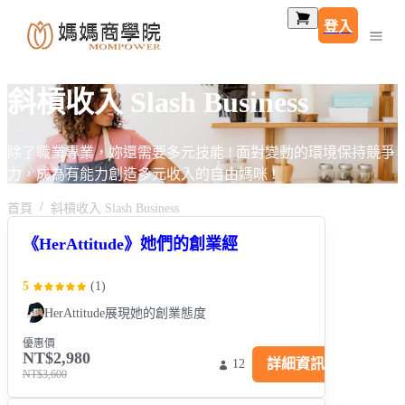
登入
斜槓收入 Slash Business
除了職業專業，妳還需要多元技能 ! 面對變動的環境保持競爭
力，成為有能力創造多元收入的自由媽咪 !
首頁
斜槓收入 Slash Business
《HerAttitude》她們的創業經
5
(
1
)
HerAttitude展現她的創業態度
優惠價
NT$2,980
詳細資訊
12
NT$3,600