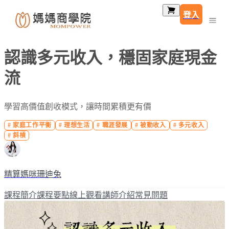
登入
認識多元收入，穩固家庭現金
流
學習高價值創收模式，讓時間累積更有價
#
家庭工作平衡
#
理想生活
#
職涯發展
#
被動收入
#
多元收入
#
斜槓
精算媽咪珊迪兔
課程簡介
課程要點
線上觀看
講師介紹
常見問題